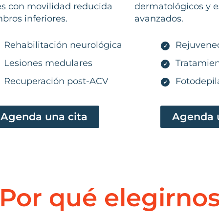
es con movilidad reducida
dermatológicos y e
ros inferiores.
avanzados.
Rehabilitación neurológica
Rejuvene
✓
Lesiones medulares
Tratamie
✓
Recuperación post-ACV
Fotodepil
✓
Agenda una cita
Agenda u
Por qué elegirno