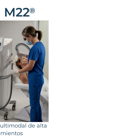
r M22
®
ultimodal de alta
tamientos