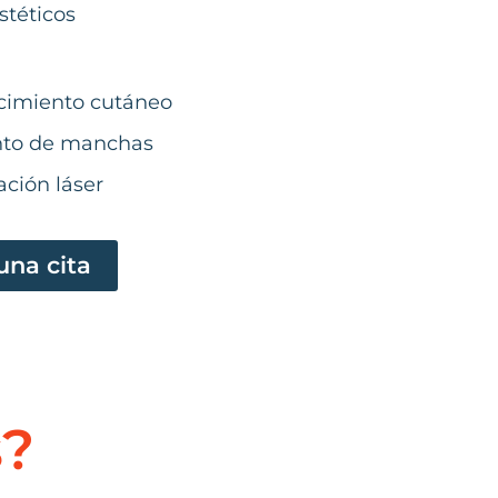
stéticos
cimiento cutáneo
nto de manchas
ación láser
na cita
s?