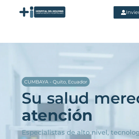
Ir
al
Invie
contenido
CUMBAYA - Quito, Ecuador
Su salud mere
atención
Especialistas de alto nivel, tecnol