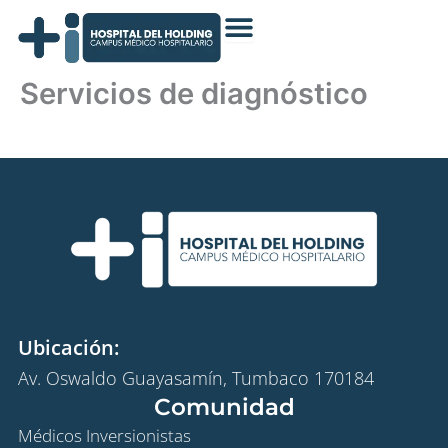
Ir
al
contenido
Servicios de diagnóstico
Ubicación:
Av. Oswaldo Guayasamín, Tumbaco 170184
Comunidad
Médicos Inversionistas